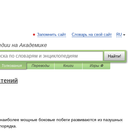
Запомнить сайт
Словарь на свой сайт
RU
едии на Академике
Найти!
Толкования
Переводы
Книги
Игры ⚽
стений
наиболее
мощные
боковые
побеги
развиваются
из
пазушных
порядка
.