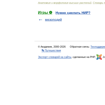
Анатомия
и
морфология
высших
растений
.
Словарь
Игры ⚽
Нужно сделать НИР?
мезоподий
© Академик, 2000-2026
Обратная связь:
Техподдерж
👣 Путешествия
Экспорт словарей на сайты
, сделанные на PHP,
Jo