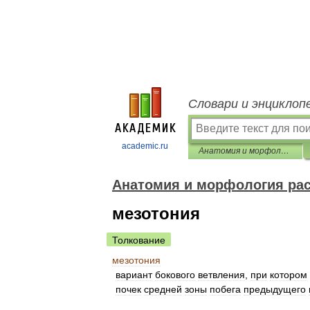
Словари и энциклоп
academic.ru
Анатомия и морфология растений
Анатомия и морфология ра
мезотония
Толкование
мезотония
вариант
бокового
ветвления
,
при
котором
почек
средней
зоны
побега
предыдущего