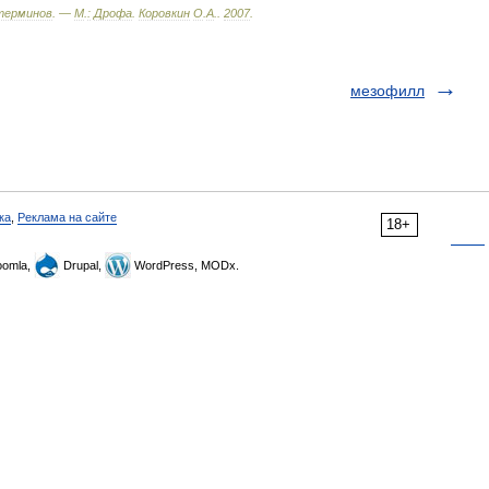
терминов
. —
М
.
:
Дрофа
.
Коровкин
О
.
А
.
.
2007
.
мезофилл
ка
,
Реклама на сайте
18+
omla,
Drupal,
WordPress, MODx.